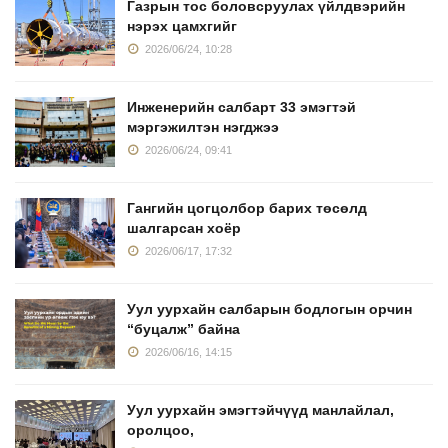
Газрын тос боловсруулах үйлдвэрийн
нэрэх цамхгийг
2026/06/24, 10:28
Инженерийн салбарт 33 эмэгтэй
мэргэжилтэн нэгджээ
2026/06/24, 09:41
Гангийн цогцолбор барих төсөлд
шалгарсан хоёр
2026/06/17, 17:32
Уул уурхайн салбарын бодлогын орчин
“буцалж” байна
2026/06/16, 14:15
Уул уурхайн эмэгтэйчүүд манлайлал,
оролцоо,