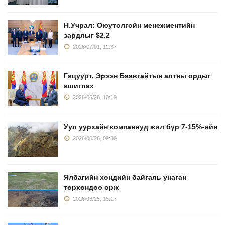
Н.Учрал: Оюутолгойн менежментийн
зардлыг $2.2
2026/07/01, 12:37
Гацуурт, Эрээн Баавгайтын алтны ордыг
ашиглах
2026/06/26, 10:19
Уул уурхайн компаниуд жил бүр 7-15%-ийн
2026/06/26, 09:39
Ялбагийн хөндийн байгаль унаган
төрхөндөө орж
2026/06/25, 15:17