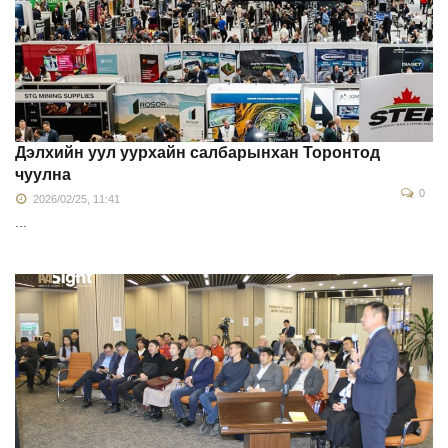
Дэлхийн уул уурхайн салбарынхан Торонтод
чуулна
0
2026/02/25, 11:41
...