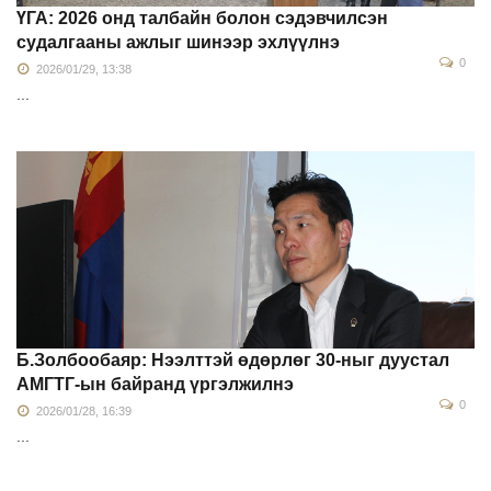
ҮГА: 2026 онд талбайн болон сэдэвчилсэн
судалгааны ажлыг шинээр эхлүүлнэ
0
2026/01/29, 13:38
...
Б.Золбообаяр: Нээлттэй өдөрлөг 30-ныг дуустал
АМГТГ-ын байранд үргэлжилнэ
0
2026/01/28, 16:39
...