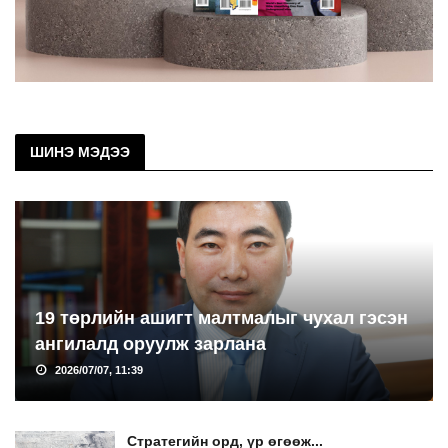
ШИНЭ МЭДЭЭ
19 төрлийн ашигт малтмалыг чухал гэсэн
ангилалд оруулж зарлана
2026/07/07, 11:39
Стратегийн орд, үр өгөөж...