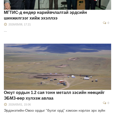
МГТИС-д өндөр нарийвчлалтай эрдсийн
шинжилгээг хийж эхэллээ
0
2026/05/08, 17:21
...
Оюут ордын 1.2 сая тонн металл зэсийн нөөцийг
ЭБМЗ-өөр хүлээж авлаа
0
2026/05/01, 15:06
Эрдэнэтийн-Овоо ордыг “бүлэг орд” хэмээн нэрлэх эрх зүйн