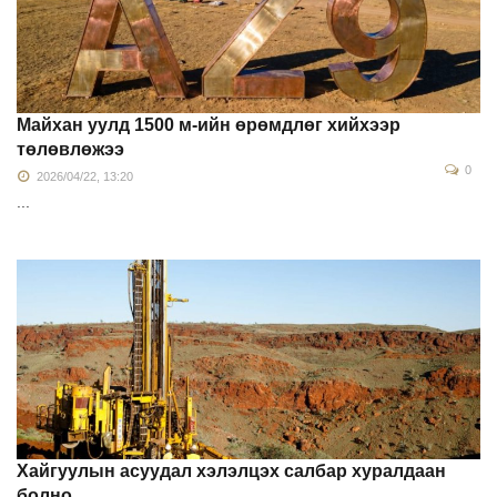
Майхан уулд 1500 м-ийн өрөмдлөг хийхээр
төлөвлөжээ
0
2026/04/22, 13:20
...
Хайгуулын асуудал хэлэлцэх салбар хуралдаан
болно