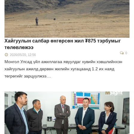
Хайгуулын салбар өнгөрсөн жил ₮875 тэрбумыг
төлөвлөжээ
0
2026/05/20, 12:56
Монгол Улсад үйл ажиллагаа явуулдаг хувийн хэвшлийнхэн
хайгуулын ажилд дөрвөн жилийн хугацаанд 1.2 их наяд
төгрөгийг зарцуулжээ....