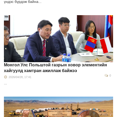
үндэс бүрдэж байна...
Монгол Улс Польштой газрын ховор элементийн
хайгуулд хамтран ажиллаж байжээ
0
2026/04/28, 17:41
...