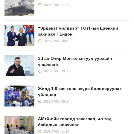
2026/07/07, 11:24
“Эрдэнэт үйлдвэр” ТӨҮГ-ын Ерөнхий
захирал Г.Ёндон
2026/07/07, 10:43
З.Ган-Очир Монголын уул уурхайн
үндэсний
2026/07/06, 19:38
Жилд 1.8 сая тонн нүүрс боловсруулах
үйлдвэр
2026/07/06, 09:27
АМтХ-ийн төсөлд засаглал, ил тод
байдлын шинэчлэл
2026/07/02, 11:59