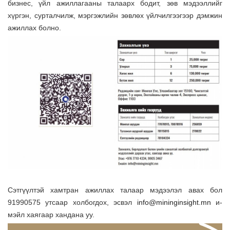
бизнес, үйл ажиллагааны талаарх бодит, зөв мэдээллийг
хүргэн, сурталчилж, мэргэжлийн зөвлөх үйлчилгээгээр дэмжин
ажиллах болно.
Сэтгүүлтэй хамтран ажиллах талаар мэдээлэл авах бол
91990575 утсаар холбогдох, эсвэл
info@mininginsight.mn
и-
мэйл хаягаар хандана уу.