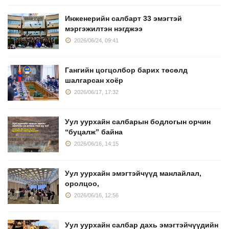
Инженерийн салбарт 33 эмэгтэй
мэргэжилтэн нэгджээ
2026/06/24, 09:41
Гангийн цогцолбор барих төсөлд
шалгарсан хоёр
2026/06/17, 17:32
Уул уурхайн салбарын бодлогын орчин
“буцалж” байна
2026/06/16, 14:15
Уул уурхайн эмэгтэйчүүд манлайлал,
оролцоо,
2026/06/16, 12:56
Уул уурхайн салбар дахь эмэгтэйчүүдийн