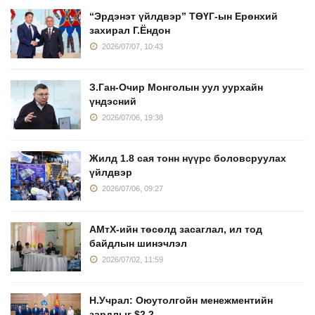
“Эрдэнэт үйлдвэр” ТӨҮГ-ын Ерөнхий
захирал Г.Ёндон
2026/07/07, 10:43
З.Ган-Очир Монголын уул уурхайн
үндэсний
2026/07/06, 19:38
Жилд 1.8 сая тонн нүүрс боловсруулах
үйлдвэр
2026/07/06, 09:27
АМтХ-ийн төсөлд засаглал, ил тод
байдлын шинэчлэл
2026/07/02, 11:59
Н.Учрал: Оюутолгойн менежментийн
зардлыг $2.2