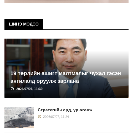
ШИНЭ МЭДЭЭ
19 төрлийн ашигт малтмалыг чухал гэсэн
ангилалд оруулж зарлана
2026/07/07, 11:39
Стратегийн орд, үр өгөөж...
2026/07/07, 11:24