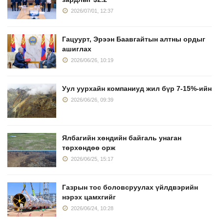
2026/07/01, 12:37
Гацуурт, Эрээн Баавгайтын алтны ордыг
ашиглах
2026/06/26, 10:19
Уул уурхайн компаниуд жил бүр 7-15%-ийн
2026/06/26, 09:39
Ялбагийн хөндийн байгаль унаган
төрхөндөө орж
2026/06/25, 15:17
Газрын тос боловсруулах үйлдвэрийн
нэрэх цамхгийг
2026/06/24, 10:28