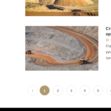
Ст
ор
2
Ст
үү
тух
1
2
3
4
5