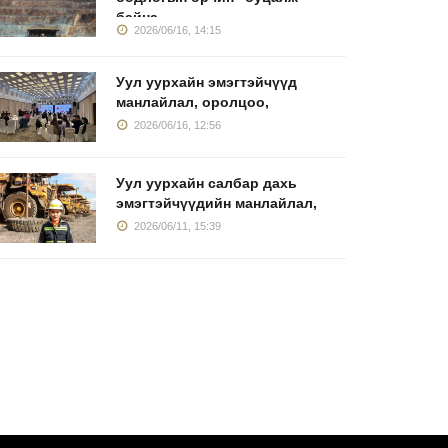
байна
2026/06/16, 14:15
Уул уурхайн эмэгтэйчүүд
манлайлал, оролцоо,
2026/06/16, 12:56
Уул уурхайн салбар дахь
эмэгтэйчүүдийн манлайлал,
2026/06/11, 15:39