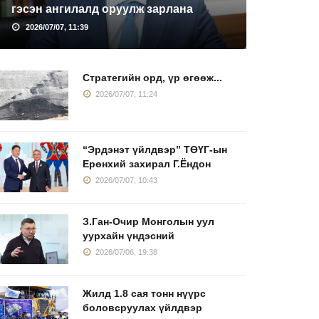
гэсэн ангилалд оруулж зарлана
2026/07/07, 11:39
Стратегийн орд, үр өгөөж...
2026/07/07, 11:24
“Эрдэнэт үйлдвэр” ТӨҮГ-ын
Ерөнхий захирал Г.Ёндон
2026/07/07, 10:43
З.Ган-Очир Монголын уул
уурхайн үндэсний
2026/07/06, 19:38
Жилд 1.8 сая тонн нүүрс
боловсруулах үйлдвэр