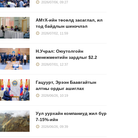
2026/07/06, 09:27
АМтХ-ийн төсөлд засаглал, ил
тод байдлын шинэчлэл
2026/07/02, 11:59
Н.Учрал: Оюутолгойн
менежментийн зардлыг $2.2
2026/07/01, 12:37
Гацуурт, Эрээн Баавгайтын
алтны ордыг ашиглах
2026/06/26, 10:19
Уул уурхайн компаниуд жил бүр
7-15%-ийн
2026/06/26, 09:39