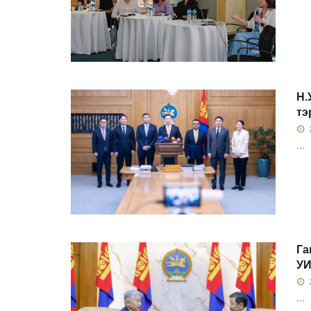
Н.
тэ
2
...
Га
УИ
2
...