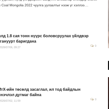
 Coal Mongolia 2022 чуулга уулзалтыг нээж үг хэллээ....
лд 1.8 сая тонн нүүрс боловсруулах үйлдвэр
гануурт баригдана
0
026/07/06, 09:27
тХ-ийн төсөлд засаглал, ил тод байдлын
нэчлэл дутмаг байна
0
026/07/02, 11:59