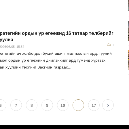
ратегийн ордын үр өгөөжид 16 татвар төлбөрийг
уулна
1
026/06/05, 15:54
ратегийн ач холбогдол бүхий ашигт малтмалын орд, түүний
смэл ордын үр өгөөжийн дийлэнхийг ард түмэнд хүртээх
ай хуулийн төслийг Засгийн газраас...
6
7
8
9
10
...
17