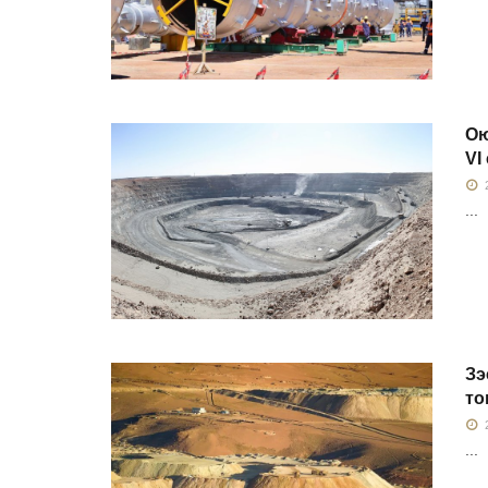
Ою
VI
2
...
Зэ
то
2
...