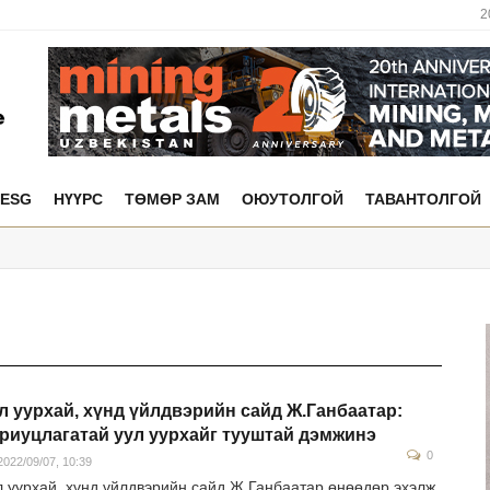
2
ESG
НҮҮРС
ТӨМӨР ЗАМ
ОЮУТОЛГОЙ
ТАВАНТОЛГОЙ
л уурхай, хүнд үйлдвэрийн сайд Ж.Ганбаатар:
риуцлагатай уул уурхайг тууштай дэмжинэ
0
022/09/07, 10:39
л уурхай, хүнд үйлдвэрийн сайд Ж.Ганбаатар өнөөдөр эхэлж