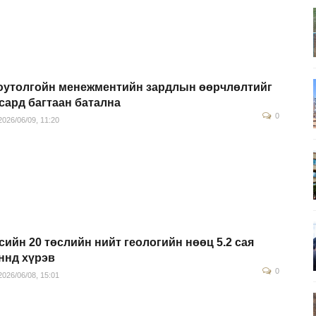
утолгойн менежментийн зардлын өөрчлөлтийг
 сард багтаан батална
0
026/06/09, 11:20
сийн 20 төслийн нийт геологийн нөөц 5.2 сая
ннд хүрэв
0
026/06/08, 15:01