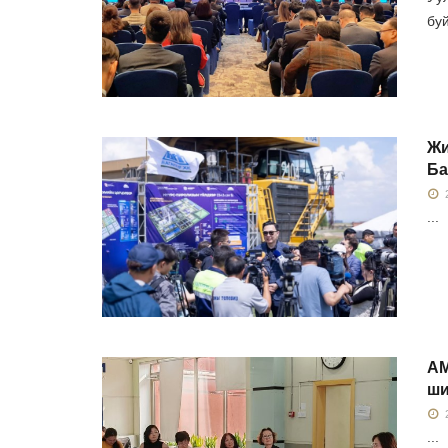
буй
Жи
Ба
2
...
АМ
ши
2
...