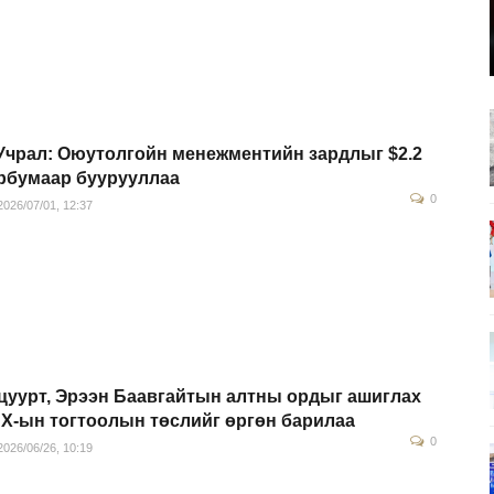
Учрал: Оюутолгойн менежментийн зардлыг $2.2
рбумаар буурууллаа
0
026/07/01, 12:37
цуурт, Эрээн Баавгайтын алтны ордыг ашиглах
Х-ын тогтоолын төслийг өргөн барилаа
0
026/06/26, 10:19