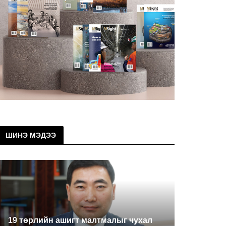
ШИНЭ МЭДЭЭ
19 төрлийн ашигт малтмалыг чухал