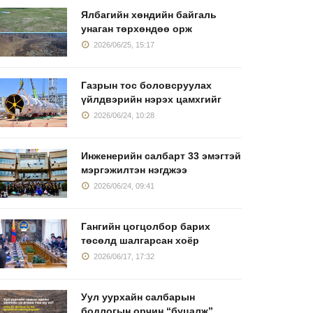
Ялбагийн хөндийн байгаль
унаган төрхөндөө орж
2026/06/25, 15:17
Газрын тос боловсруулах
үйлдвэрийн нэрэх цамхгийг
2026/06/24, 10:28
Инженерийн салбарт 33 эмэгтэй
мэргэжилтэн нэгджээ
2026/06/24, 09:41
Гангийн цогцолбор барих
төсөлд шалгарсан хоёр
2026/06/17, 17:32
Уул уурхайн салбарын
бодлогын орчин “буцалж”