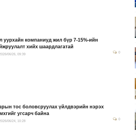
л уурхайн компаниуд жил бүр 7-15%-ийн
йжруулалт хийх шаардлагатай
0
026/06/26, 09:39
зрын тос боловсруулах үйлдвэрийн нэрэх
мхгийг угсарч байна
0
026/06/24, 10:28