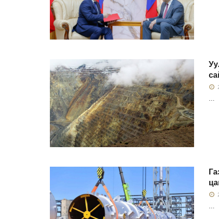
Уу
са
2
...
Га
ца
2
...